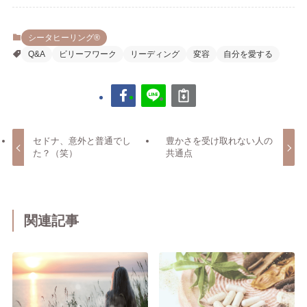
レ
ス
シータヒーリング®
Q&A
ビリーフワーク
リーディング
変容
自分を愛する
セドナ、意外と普通でし
豊かさを受け取れない人の
た？（笑）
共通点
関連記事