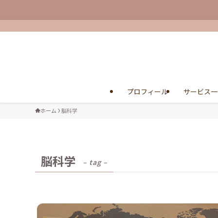
プロフィール
サービス一
ホーム
脳科学
脳科学
– tag –